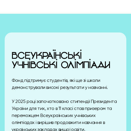
ВСЕУКРАЇНСЬКІ
УЧНІВСЬКІ ОЛІМПІАДИ
Фонд підтримує студентів, які ще зі школи
демонстрували високі результати у навчанні.
У 2025 році започатковано стипендії Президента
України для тих, хто в 11 класі став призером та
переможцем Всеукраїнських учнівських
олімпіадах і вирішив продовжити навчання в
українських закладах вищої освіти.