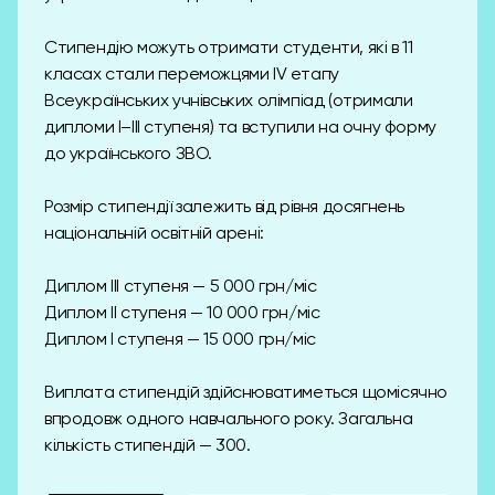
Стипендію можуть отримати студенти, які в 11
класах стали переможцями IV етапу
Всеукраїнських учнівських олімпіад (отримали
дипломи І–ІІІ ступеня) та вступили на очну форму
до українського ЗВО.
Розмір стипендії залежить від рівня досягнень
національній освітній арені:
Диплом III ступеня — 5 000 грн/міс
Диплом II ступеня — 10 000 грн/міс
Диплом I ступеня — 15 000 грн/міс
Виплата стипендій здійснюватиметься щомісячно
впродовж одного навчального року. Загальна
кількість стипендій — 300.