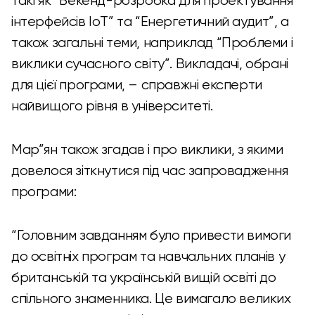
такі як “Бекенд-розробка для проектування
інтерфейсів IoT” та “Енергетичний аудит”, а
також загальні теми, наприклад “Проблеми і
виклики сучасного світу”. Викладачі, обрані
для цієї програми, – справжні експерти
найвищого рівня в університеті.
Мар”ян також згадав і про виклики, з якими
довелося зіткнутися під час запровадження
програми:
“Головним завданням було привести вимоги
до освітніх програм та навчальних планів у
британській та українській вищій освіті до
спільного знаменника. Це вимагало великих