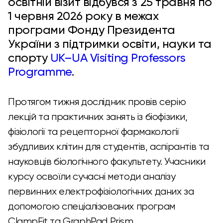
освітній візит відбувся з 25 травня по
1 червня 2026 року в межах
програми Фонду Президента
України з підтримки освіти, науки та
спорту
UK–UA Visiting Professors
Programme
.
Протягом тижня дослідник провів серію
лекцій та практичних занять із біофізики,
фізіології та рецепторної фармакології
збудливих клітин для студентів, аспірантів та
науковців біологічного факультету. Учасники
курсу освоїли сучасні методи аналізу
первинних електрофізіологічних даних за
допомогою спеціалізованих програм
ClampFit та GraphPad Prism.